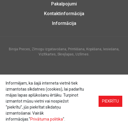
Pakalpojumi
Kontaktinformācija
Informācija
Biroja Preces, Zīmogu izgatavošana, Printēšana, Kopēšana, Iesiešana,
Vizītkartes, Skrejlapas, Uzlīmes.
Informējam, ka šajā interneta vietnē tiek
izmantotas sīkdatnes (cookies), lai padarītu
mājas lapas aplūkošanu ērtāku. Turpinot
izmantot mūsu vietni vai nospiežot
PIEKRĪTU
“piekrītu”, jūs piekrītat sīkdatņu
izmantošanai. Vairāk
informācijas."
Privātuma politika
".