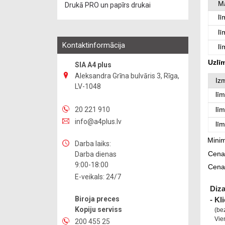
Drukā PRO un papīrs drukai
Kontaktinformācija
SIA A4 plus
Aleksandra Grīna bulvāris 3, Rīga,
LV-1048
20 221 910
info@a4plus.lv
Darba laiks:
Darba dienas
9:00-18:00
E-veikals: 24/7
Biroja preces
Kopiju serviss
200 455 25