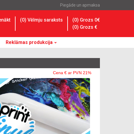
Piegāde un apmaksa
enākt
(
0
) Vēlmju saraksts
(0) Grozs 0€
(
0
) Grozs
€
Reklāmas produkcija