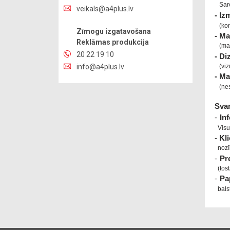
veikals@a4plus.lv
Zīmogu izgatavošana
Reklāmas produkcija
20 22 19 10
info@a4plus.lv