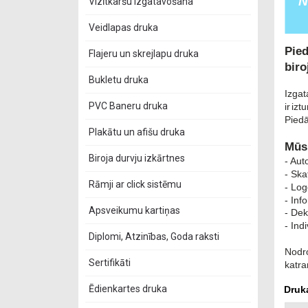
Vizītkaršu izgatavošana
Veidlapas druka
Flajeru un skrejlapu druka
Bukletu druka
PVC Baneru druka
Plakātu un afišu druka
Biroja durvju izkārtnes
Rāmji ar click sistēmu
Apsveikumu kartiņas
Diplomi, Atzinības, Goda raksti
Sertifikāti
Ēdienkartes druka