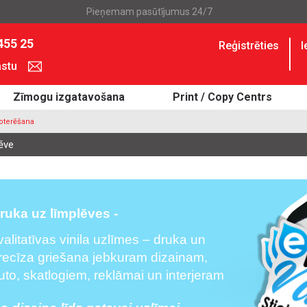
Pieņemam pasūtījumus 24/7
455 25
Reģistrēties
I
astu
Zīmogu izgatavošana
Print / Copy Centrs
loterēšana
ēve