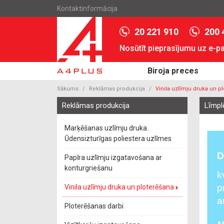
Kontaktinformācija
20 221 910
200 
Nosūtīt pieprasījumu uz e-p
Biroja preces
Sākums
Reklāmas produkcija
Vinila uzlīmju druka un p
Reklāmas produkcija
Līmpl
Marķēšanas uzlīmju druka.
Ūdensizturīgas poliestera uzlīmes
Papīra uzlīmju izgatavošana ar
konturgriešanu
Vinila uzlīmju druka un ploterēšana
Ploterēšanas darbi