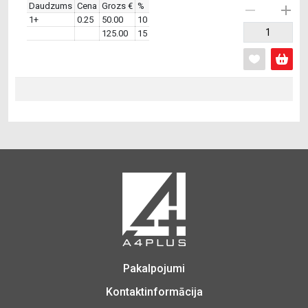
Daudzums
Cena
Grozs €
%
1+
0.25
50.00
10
125.00
15
Pakalpojumi
Kontaktinformācija