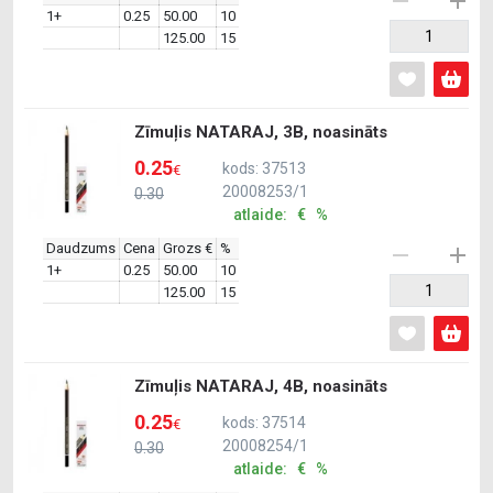
1+
0.25
50.00
10
125.00
15
Zīmuļis NATARAJ, 3B, noasināts
0.25
kods: 37513
€
20008253/1
0.30
atlaide: € %
Daudzums
Cena
Grozs €
%
1+
0.25
50.00
10
125.00
15
Zīmuļis NATARAJ, 4B, noasināts
0.25
kods: 37514
€
20008254/1
0.30
atlaide: € %