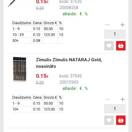
0.15
kods: 37535
€
20008258
0.20
atlaide: € %
Daudzums
Cena
Grozs €
%
1 - 9
0.15
50.00
10
10 - 29
0.10
125.00
15
30+
0.08
Zīmulis Zīmulis NATARAJ Gold,
noasināts
0.15
kods: 37545
€
20010343
0.20
atlaide: € %
Daudzums
Cena
Grozs €
%
1 - 9
0.15
50.00
10
10+
0.10
125.00
15