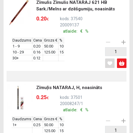
Zīmulis Zīmulis NATARAJ 621 HB
Sark./Melns ar dzēšgumiju, noasināts
0.20
kods: 37540
€
20009137
atlaide: € %
Daudzums
Cena
Grozs €
%
1 - 9
0.20
50.00
10
10 - 29
0.16
125.00
15
30+
0.12
Zīmuļis NATARAJ, H, noasināts
0.25
kods: 37501
€
20008247/1
atlaide: € %
Daudzums
Cena
Grozs €
%
1+
0.25
50.00
10
125.00
15