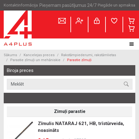
Kontaktinformācija
Pieņemam pasūtījumus 24/7
Piegāde un apmaksa
Sākums
Kancelejas preces
Rakstāmpiederumi, rakstāmlietas
Parastie zīmuļi un mehāniskie
Parastie zīmuļi
Biroja preces
Zīmuļi parastie
Zīmulis NATARAJ 621, HB, trīstūrveida,
noasināts