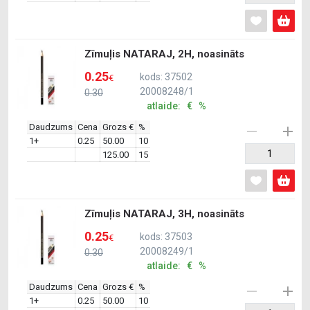
Zīmuļis NATARAJ, 2H, noasināts
0.25
kods: 37502
€
20008248/1
0.30
atlaide: € %
Daudzums
Cena
Grozs €
%
1+
0.25
50.00
10
125.00
15
Zīmuļis NATARAJ, 3H, noasināts
0.25
kods: 37503
€
20008249/1
0.30
atlaide: € %
Daudzums
Cena
Grozs €
%
1+
0.25
50.00
10