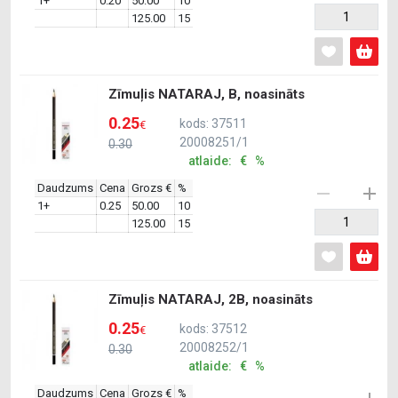
1+
0.20
50.00
10
125.00
15
Zīmuļis NATARAJ, B, noasināts
0.25
kods: 37511
€
20008251/1
0.30
atlaide: € %
Daudzums
Cena
Grozs €
%
1+
0.25
50.00
10
125.00
15
Zīmuļis NATARAJ, 2B, noasināts
0.25
kods: 37512
€
20008252/1
0.30
atlaide: € %
Daudzums
Cena
Grozs €
%