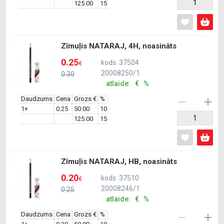
125.00
15
Zīmuļis NATARAJ, 4H, noasināts
0.25
kods: 37504
€
20008250/1
0.30
atlaide: € %
Daudzums
Cena
Grozs €
%
1+
0.25
50.00
10
125.00
15
Zīmuļis NATARAJ, HB, noasināts
0.20
kods: 37510
€
20008246/1
0.25
atlaide: € %
Daudzums
Cena
Grozs €
%