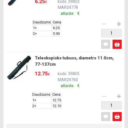
6.25
kods: 39803
€
MAR24778
atlaide: €
Daudzums
Cena
1+
6.25
2+
5.90
Teleskopisks tubuss, diametrs 11.0cm,
77-137cm
12.75
kods: 39805
€
MAR24760
atlaide: €
Daudzums
Cena
1+
12.75
2+
12.10