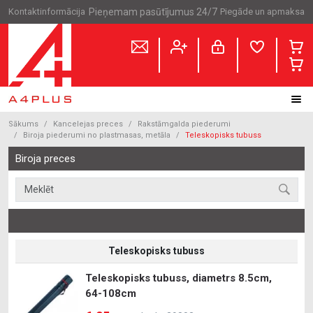
Kontaktinformācija
Pieņemam pasūtījumus 24/7
Piegāde un apmaksa
Sākums
Kancelejas preces
Rakstāmgalda piederumi
Biroja piederumi no plastmasas, metāla
Teleskopisks tubuss
Biroja preces
Teleskopisks tubuss
Teleskopisks tubuss, diametrs 8.5cm,
64-108cm