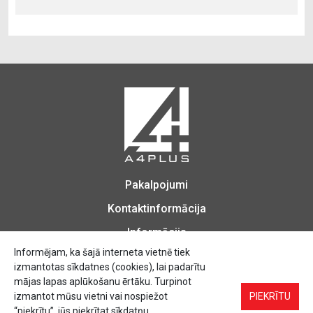
Pakalpojumi
Kontaktinformācija
Informācija
Informējam, ka šajā interneta vietnē tiek
izmantotas sīkdatnes (cookies), lai padarītu
mājas lapas aplūkošanu ērtāku. Turpinot
izmantot mūsu vietni vai nospiežot
Biroja Preces, Zīmogu izgatavošana, Printēšana, Kopēšana, Iesiešana,
PIEKRĪTU
Vizītkartes, Skrejlapas, Uzlīmes.
“piekrītu”, jūs piekrītat sīkdatņu