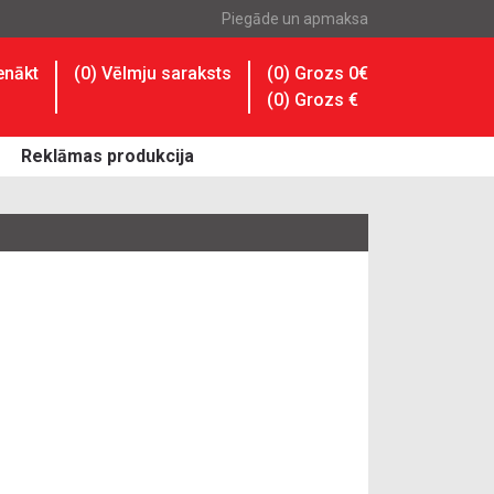
Piegāde un apmaksa
enākt
(
0
) Vēlmju saraksts
(0) Grozs 0€
(
0
) Grozs
€
Reklāmas produkcija