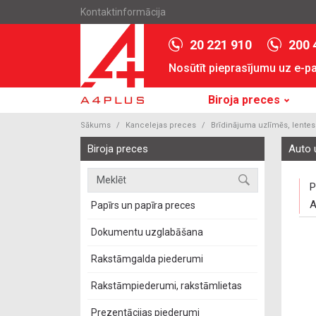
Kontaktinformācija
20 221 910
200 
Nosūtīt pieprasījumu uz e-p
Biroja preces
Sākums
Kancelejas preces
Brīdinājuma uzlīmēs, lentes
Biroja preces
Auto 
P
A
Papīrs un papīra preces
Dokumentu uzglabāšana
Rakstāmgalda piederumi
Rakstāmpiederumi, rakstāmlietas
Prezentācijas piederumi