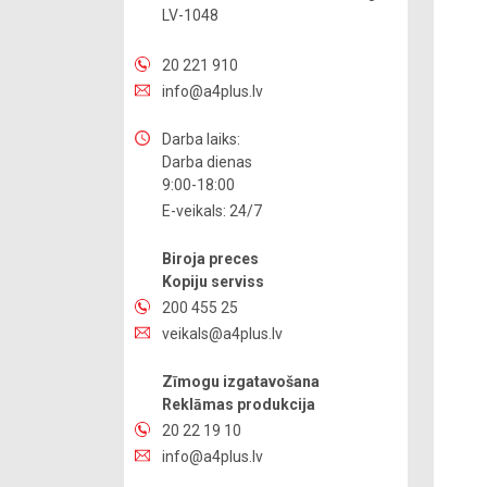
LV-1048
20 221 910
info@a4plus.lv
Darba laiks:
Darba dienas
9:00-18:00
E-veikals: 24/7
Biroja preces
Kopiju serviss
200 455 25
veikals@a4plus.lv
Zīmogu izgatavošana
Reklāmas produkcija
20 22 19 10
info@a4plus.lv