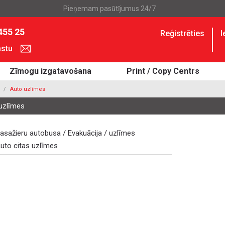
Pieņemam pasūtījumus 24/7
455 25
Reģistrēties
I
astu
Zīmogu izgatavošana
Print / Copy Centrs
Auto uzlīmes
uzlīmes
asažieru autobusa / Evakuācija / uzlīmes
uto citas uzlīmes