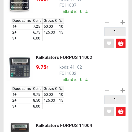
FO11007
atlaide: € %
Daudzums
Cena
Grozs €
%
1+
7.25
50.00
10
2+
6.75
125.00
15
3+
6.00
Kalkulators FORPUS 11002
9.75
kods: 41102
€
FO11002
atlaide: € %
Daudzums
Cena
Grozs €
%
1+
9.75
50.00
10
2+
8.50
125.00
15
3+
8.00
Kalkulators FORPUS 11004