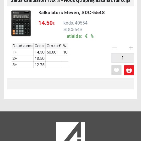
Galda kalkulatori TAX % - Nodokļu aprēķināšanas funkcija
Kalkulators Eleven, SDC-554S
14.50
kods: 40554
€
SDC554S
atlaide: € %
Daudzums
Cena
Grozs €
%
1+
14.50
50.00
10
2+
13.50
3+
12.75