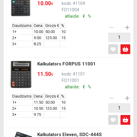
10.00
kods: 41104
€
FO11004
atlaide: € %
Daudzums
Cena
Grozs €
%
1+
10.00
50.00
10
2+
9.00
125.00
15
3+
8.25
Kalkulators FORPUS 11001
11.50
kods: 41101
€
FO11001
atlaide: € %
Daudzums
Cena
Grozs €
%
1+
11.50
50.00
10
2+
10.50
125.00
15
3+
9.75
Kalkulators Eleven, SDC-444S