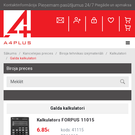
Kontaktinformācija
Pieņemam pasūtījumus 24/7
Piegāde un apmaksa
Sākums
Kancelejas preces
Biroja tehnikas izejmateriāli
Kalkulatori
Galda kalkulatori
Biroja preces
Galda kalkulatori
Kalkulators FORPUS 11015
6.85
kods: 41115
€