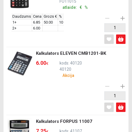
FO11015
atlaide: € %
Daudzums
Cena
Grozs €
%
1+
6.85
50.00
10
2+
6.00
Kalkulators ELEVEN CMB1201-BK
6.00
kods: 40120
€
40120
Akcija
Kalkulators FORPUS 11007
7.25
kods: 41107
€