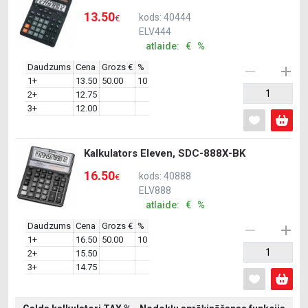
13.50
kods: 40444
€
ELV444
atlaide: € %
Daudzums
Cena
Grozs €
%
1+
13.50
50.00
10
2+
12.75
3+
12.00
Kalkulators Eleven, SDC-888X-BK
16.50
kods: 40888
€
ELV888
atlaide: € %
Daudzums
Cena
Grozs €
%
1+
16.50
50.00
10
2+
15.50
3+
14.75