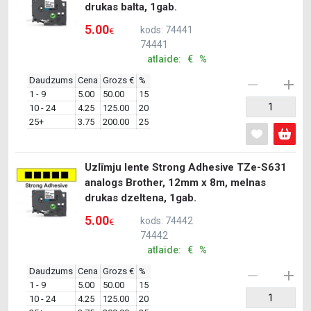
drukas balta, 1gab.
5.00
kods: 74441
€
74441
atlaide: € %
Daudzums
Cena
Grozs €
%
1 - 9
5.00
50.00
15
10 - 24
4.25
125.00
20
25+
3.75
200.00
25
Uzlīmju lente Strong Adhesive TZe-S631
analogs Brother, 12mm x 8m, melnas
drukas dzeltena, 1gab.
5.00
kods: 74442
€
74442
atlaide: € %
Daudzums
Cena
Grozs €
%
1 - 9
5.00
50.00
15
10 - 24
4.25
125.00
20