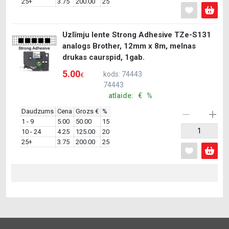
25+
3.75
200.00
25
Uzlīmju lente Strong Adhesive TZe-S131
analogs Brother, 12mm x 8m, melnas
drukas caurspid, 1gab.
5.00
kods: 74443
€
74443
atlaide: € %
Daudzums
Cena
Grozs €
%
1 - 9
5.00
50.00
15
10 - 24
4.25
125.00
20
25+
3.75
200.00
25