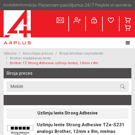
Kontaktinformācija
Pieņemam pasūtījumus 24/7
Piegāde un apmaksa
Sākums
Kancelejas preces
Biroja tehnikas izejmateriāli
Brother marķēšanas lente
Brother TZ Strong Adhesive uzlīmju lentes, 12mm x 8m
Biroja preces
Uzlīmju lente Strong Adhesive
Uzlīmju lente Strong Adhesive TZe-S231
analogs Brother, 12mm x 8m, melnas