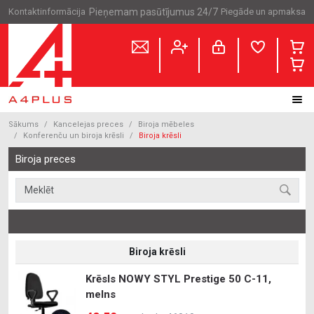
Kontaktinformācija
Pieņemam pasūtījumus 24/7
Piegāde un apmaksa
Sākums
Kancelejas preces
Biroja mēbeles
Konferenču un biroja krēsli
Biroja krēsli
Biroja preces
Biroja krēsli
Krēsls NOWY STYL Prestige 50 C-11,
melns