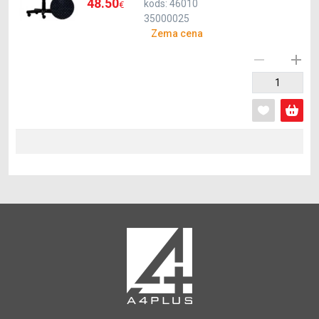
48.50
kods: 46010
€
35000025
Zema cena