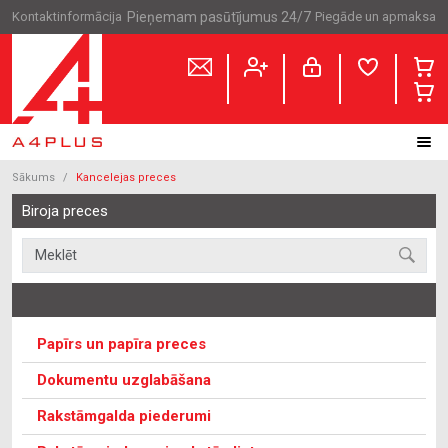
Kontaktinformācija
Pieņemam pasūtījumus 24/7
Piegāde un apmaksa
Sākums
Kancelejas preces
Biroja preces
Papīrs un papīra preces
Dokumentu uzglabāšana
Rakstāmgalda piederumi